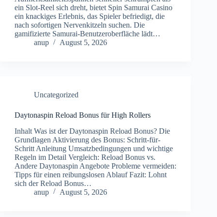
ein Slot-Reel sich dreht, bietet Spin Samurai Casino
ein knackiges Erlebnis, das Spieler befriedigt, die
nach sofortigen Nervenkitzeln suchen. Die
gamifizierte Samurai‑Benutzeroberfläche lädt…
anup
August 5, 2026
Uncategorized
Daytonaspin Reload Bonus für High Rollers
Inhalt Was ist der Daytonaspin Reload Bonus? Die
Grundlagen Aktivierung des Bonus: Schritt-für-
Schritt Anleitung Umsatzbedingungen und wichtige
Regeln im Detail Vergleich: Reload Bonus vs.
Andere Daytonaspin Angebote Probleme vermeiden:
Tipps für einen reibungslosen Ablauf Fazit: Lohnt
sich der Reload Bonus…
anup
August 5, 2026