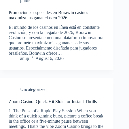
public
Promociones especiales en Borawin casino:
maximiza tus ganancias en 2026
El mundo de los casinos en línea está en constante
evolución, y con la llegada de 2026, Borawin
Casino se presenta como una plataforma innovadora
que promete maximizar las ganancias de sus
usuarios. Especialmente diseñada para jugadores
brasileños, Borawin ofrece…
anup
August 6, 2026
Uncategorized
Zoom Casino: Quick‑Hit Slots for Instant Thrills
1. The Pulse of a Rapid Play Session When you
think of a quick gaming burst, picture a coffee break
in the office or a five‑minute pause between
meetings. That’s the vibe Zoom Casino brings to the