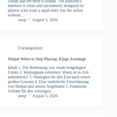
counts and the thrill is instant. The platform’s
interface is clean and uncluttered, designed for
players who want a rapid entry into the action
without…
anup
August 5, 2026
Uncategorized
Slotpal When to Stop Playing: Kluge Ausstiege
Inhalt 1. Die Bedeutung von vorab festgelegten
Limits 2. Warnsignale erkennen: Wann ist es Zeit
aufzuhören? 3. Strategien für den Exit nach einem
großen Gewinn 4. Eine realistische Einschätzung
von Slotpal und seinen Angeboten 5. Praktische
Schritte für den sofortigen…
anup
August 5, 2026