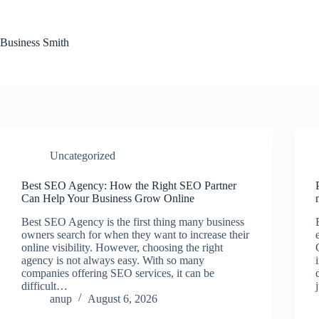
Skip
to
content
Business Smith
Uncategorized
Best SEO Agency: How the Right SEO Partner
Can Help Your Business Grow Online
Best SEO Agency is the first thing many business
owners search for when they want to increase their
online visibility. However, choosing the right
agency is not always easy. With so many
companies offering SEO services, it can be
difficult…
anup
August 6, 2026