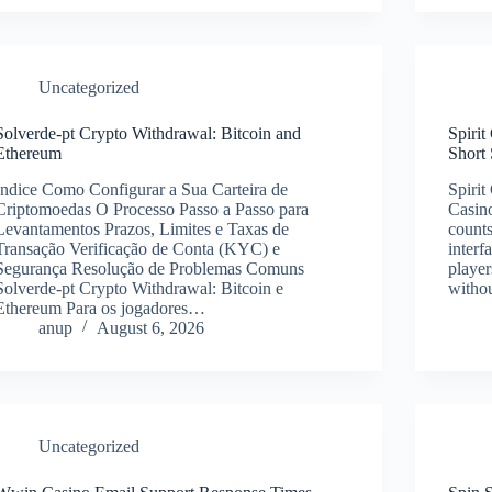
Uncategorized
Solverde-pt Crypto Withdrawal: Bitcoin and
Spirit
Ethereum
Short 
Índice Como Configurar a Sua Carteira de
Spirit
Criptomoedas O Processo Passo a Passo para
Casino
Levantamentos Prazos, Limites e Taxas de
counts
Transação Verificação de Conta (KYC) e
interf
Segurança Resolução de Problemas Comuns
player
Solverde-pt Crypto Withdrawal: Bitcoin e
with
Ethereum Para os jogadores…
anup
August 6, 2026
Uncategorized