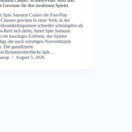
Samurai Casino: Schnell‑Feuer Slots und
e Gewinne für den modernen Spieler
 Spin Samurai Casino die Fast‑Play
hasers gewinnt In einer Welt, in der
rksamkeitsspannen schneller schrumpfen als
ot-Reel sich dreht, bietet Spin Samurai
 ein knackiges Erlebnis, das Spieler
digt, die nach sofortigen Nervenkitzeln
. Die gamifizierte
ai‑Benutzeroberfläche lädt…
anup
August 5, 2026