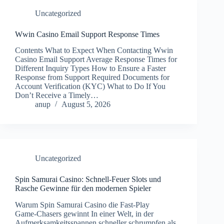
Uncategorized
Wwin Casino Email Support Response Times
Contents What to Expect When Contacting Wwin
Casino Email Support Average Response Times for
Different Inquiry Types How to Ensure a Faster
Response from Support Required Documents for
Account Verification (KYC) What to Do If You
Don’t Receive a Timely…
anup
August 5, 2026
Uncategorized
Spin Samurai Casino: Schnell‑Feuer Slots und
Rasche Gewinne für den modernen Spieler
Warum Spin Samurai Casino die Fast‑Play
Game‑Chasers gewinnt In einer Welt, in der
Aufmerksamkeitsspannen schneller schrumpfen als