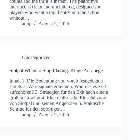
counts and the thrill is instant. The platform’s
interface is clean and uncluttered, designed for
players who want a rapid entry into the action
without…
anup
August 5, 2026
Uncategorized
Slotpal When to Stop Playing: Kluge Ausstiege
Inhalt 1. Die Bedeutung von vorab festgelegten
Limits 2. Warnsignale erkennen: Wann ist es Zeit
aufzuhören? 3. Strategien für den Exit nach einem
großen Gewinn 4. Eine realistische Einschätzung
von Slotpal und seinen Angeboten 5. Praktische
Schritte für den sofortigen…
anup
August 5, 2026