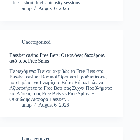
table—short, high‑intensity sessions…
anup
August 6, 2026
Uncategorized
Bassbet casino Free Bets: Οι κανόνες διαφέρουν
από τους Free Spins
Περιεχόμενα Τι είναι ακριβώς τα Free Bets στο
Bassbet casino; Βασικοί Όροι και Προϋποθέσεις
που Πρέπει να Γνωρίζετε Βήμα-Βήμα: Πώς να
Αξιοποιήσετε τα Free Bets σας Συχνά Προβλήματα
και Λύσεις τους Free Bets vs Free Spins: Η
Ουσιώδης Διαφορά Bassbet…
anup
August 6, 2026
Uncategorized