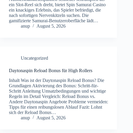
ein Slot-Reel sich dreht, bietet Spin Samurai Casino
ein knackiges Erlebnis, das Spieler befriedigt, die
nach sofortigen Nervenkitzeln suchen. Die
gamifizierte Samurai‑Benutzeroberfläche lädt…
anup
August 5, 2026
Uncategorized
Daytonaspin Reload Bonus für High Rollers
Inhalt Was ist der Daytonaspin Reload Bonus? Die
Grundlagen Aktivierung des Bonus: Schritt-für-
Schritt Anleitung Umsatzbedingungen und wichtige
Regeln im Detail Vergleich: Reload Bonus vs.
Andere Daytonaspin Angebote Probleme vermeiden:
Tipps für einen reibungslosen Ablauf Fazit: Lohnt
sich der Reload Bonus…
anup
August 5, 2026