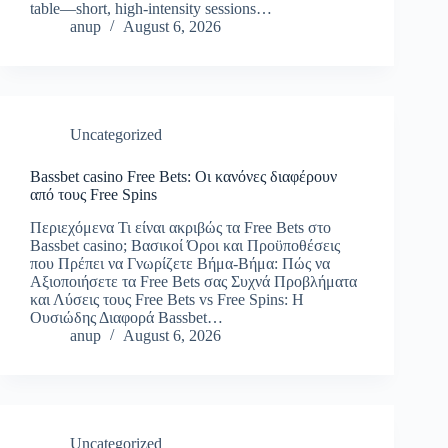
table—short, high‑intensity sessions…
anup
August 6, 2026
Uncategorized
Bassbet casino Free Bets: Οι κανόνες διαφέρουν
από τους Free Spins
Περιεχόμενα Τι είναι ακριβώς τα Free Bets στο
Bassbet casino; Βασικοί Όροι και Προϋποθέσεις
που Πρέπει να Γνωρίζετε Βήμα-Βήμα: Πώς να
Αξιοποιήσετε τα Free Bets σας Συχνά Προβλήματα
και Λύσεις τους Free Bets vs Free Spins: Η
Ουσιώδης Διαφορά Bassbet…
anup
August 6, 2026
Uncategorized